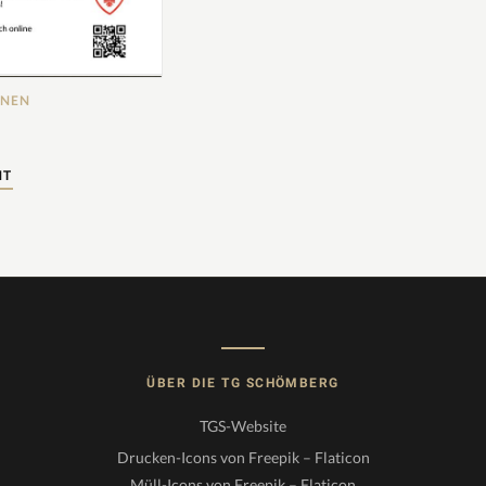
FNEN
HT
ÜBER DIE TG SCHÖMBERG
TGS-Website
Drucken-Icons von Freepik – Flaticon
Müll-Icons von Freepik – Flaticon