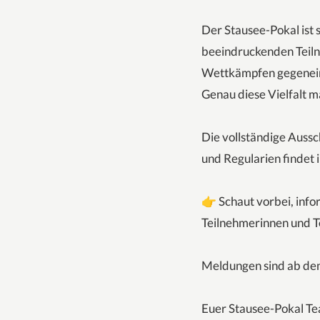
Der Stausee-Pokal ist s
beeindruckenden Teilne
Wettkämpfen gegeneina
Genau diese Vielfalt 
Die vollständige Auss
und Regularien findet 
👉 Schaut vorbei, info
Teilnehmerinnen und T
Meldungen sind ab de
Euer Stausee-Pokal T