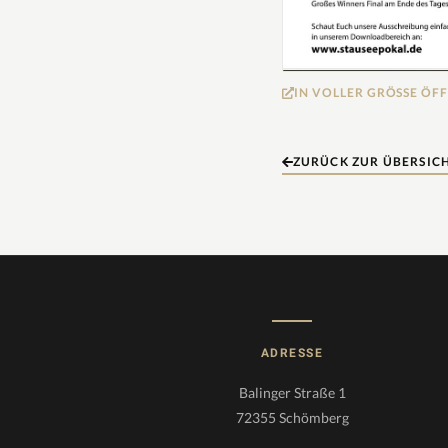
IN VOLLER GRÖSSE ÖF
ZURÜCK ZUR ÜBERSIC
ADRESSE
Balinger Straße 1
72355 Schömberg