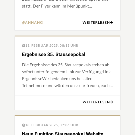
statt! Der Flyer kann im Menüpunkt
"Downloads" ab sofort heruntergeladen werden.
Die Ausschreibung wird spätest…
ANHANG
WEITERLESEN
18. FEBRUAR 2025, 08:15 UHR
Ergebnisse 35. Stauseepokal
Die Ergebnisse des 35. Stauseepokals stehen ab
sofort unter folgendem Link zur Verfügung:Link
ErgebnisseWir bedanken uns bei allen
Teilnehmern und würden uns sehr freuen, euch
nächstes Jahr wieder zu sehen, zum 36.
Stauseepokal!Euer Team der TG …
WEITERLESEN
18. FEBRUAR 2025, 07:06 UHR
Neue Funktion Stauseepokal Website