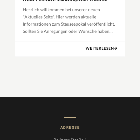
Herzlich willkommen bei unserer neuen
"Aktuelles Seite". Hier werden aktuelle
Informationen zum Stauseepokal veröffentlicht.
Sollten Sie Anregungen oder Wünsche haben
oder gar einen Software-Fehler entdecken,
melden Sie sich gerne in unserem "K…
WEITERLESEN
ADRESSE
Balinger Straße 1