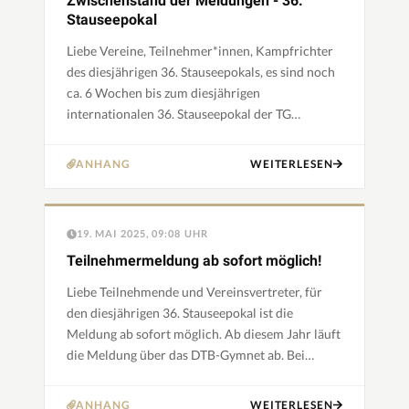
Zwischenstand der Meldungen - 36.
Stauseepokal
Liebe Vereine, Teilnehmer*innen, Kampfrichter
des diesjährigen 36. Stauseepokals, es sind noch
ca. 6 Wochen bis zum diesjährigen
internationalen 36. Stauseepokal der TG
Schömberg Abt. Turnen und somit befinden wir
uns auch mitten in der "heißen…
ANHANG
WEITERLESEN
19. MAI 2025, 09:08 UHR
Teilnehmermeldung ab sofort möglich!
Liebe Teilnehmende und Vereinsvertreter, für
den diesjährigen 36. Stauseepokal ist die
Meldung ab sofort möglich. Ab diesem Jahr läuft
die Meldung über das DTB-Gymnet ab. Bei
Fragen schauen Sie sich bitte die Hilfesektion zur
Meldung auf unser…
ANHANG
WEITERLESEN