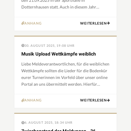
den 21.09.2025 in der Sporthalle in
Dotternhausen statt. Auch in diesem Jahr
erwarten wir viele Turnerinnen und Turner aus
nah und fern, die spanne…
ANHANG
WEITERLESEN
30. AUGUST 2025, 19:08 UHR
Musik Upload Wettkämpfe weiblich
Liebe Meldeverantwortlichen, für die weiblichen
Wettkämpfe sollten die Lieder für die Bodenkür
eurer Turnerinnen im Vorfeld über unser online
Portal an uns übermittelt werden. Hierfür
werdet ihr nach eurer Anmeldung im DTB-
Gymnet einen Link pe…
ANHANG
WEITERLESEN
6. AUGUST 2025, 18:34 UHR