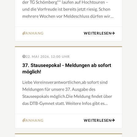
der TG Schömberg** laufen auf Hochtouren –
und die Vorfreude ist bereits jetzt riesig. Schon
mehrere Wochen vor Meldeschluss dürfen wir
uns über eine außergewöhnlich hohe Anzahl an
Meldungen freuen.…
ANHANG
WEITERLESEN
22. MAI 2026, 12:00 UHR
37. Stauseepokal - Meldungen ab sofort
möglich!
Liebe Vereinsverantwortlichen,ab sofort sind
Meldungen für unsere 37. Ausgabe des
Stauseepokals möglich.Die Meldung findet über
das DTB-Gymnet statt. Weitere Infos gibt es
unter dem Reiter "Anleitung Meldung".Sollte es
weitere Fragen geben, meld…
ANHANG
WEITERLESEN